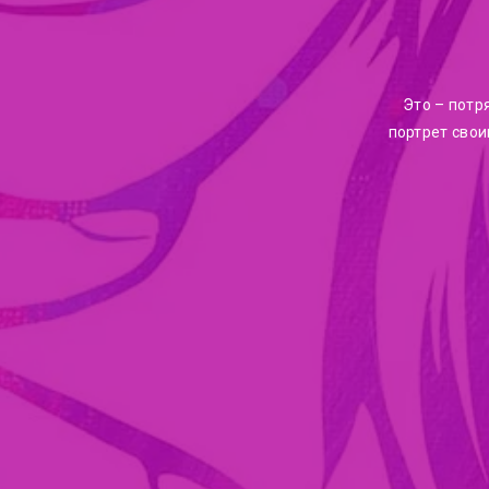
Это – потр
портрет свои