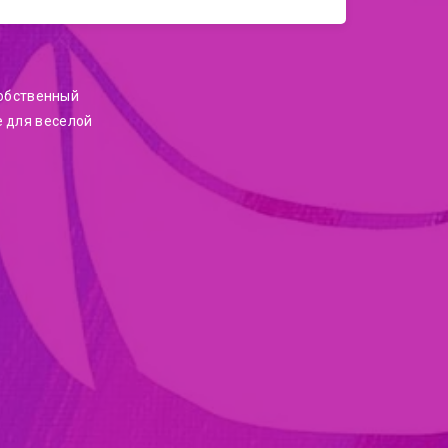
собственный
е для веселой