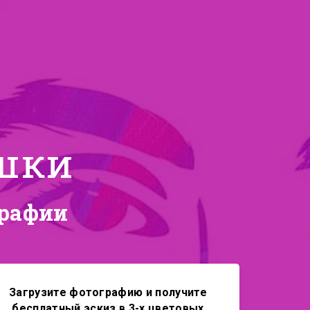
ушки
графии
Загрузите фотографию и получите
бесплатный эскиз в 3-х цветовых