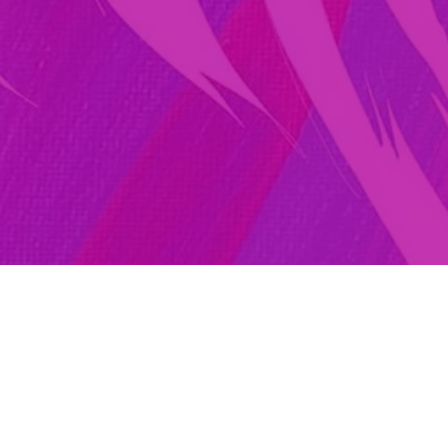
тливые обладател
лип-флоп портрет