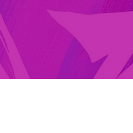
ьницы
ов