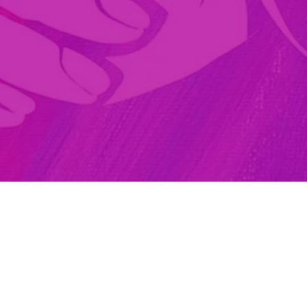
Счас
ф