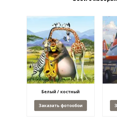
Белый / костный
Заказать фотообои
З