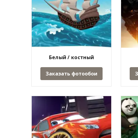
Белый / костный
Заказать фотообои
З