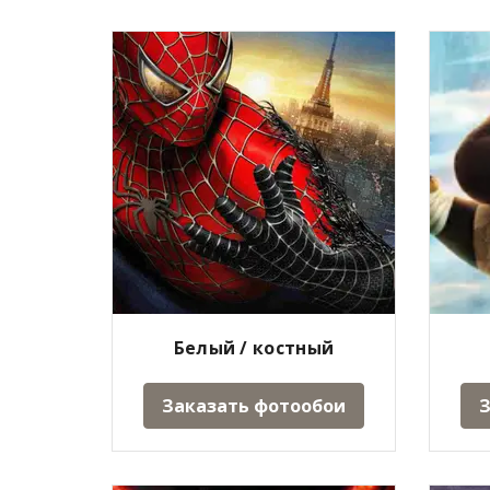
Белый / костный
Заказать фотообои
З