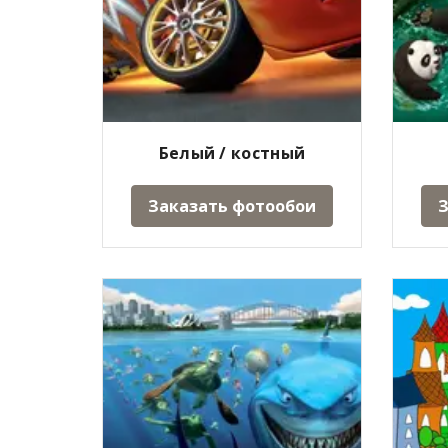
Белый / костный
Заказать фотообои
З